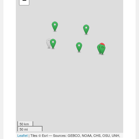
−
50 km
50 mi
Leaflet
| Tiles © Esri — Sources: GEBCO, NOAA, CHS, OSU, UNH,